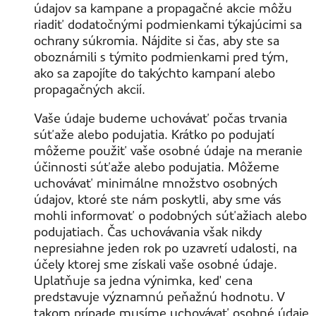
údajov sa kampane a propagačné akcie môžu
riadiť dodatočnými podmienkami týkajúcimi sa
ochrany súkromia. Nájdite si čas, aby ste sa
oboznámili s týmito podmienkami pred tým,
ako sa zapojíte do takýchto kampaní alebo
propagačných akcií.
Vaše údaje budeme uchovávať počas trvania
súťaže alebo podujatia. Krátko po podujatí
môžeme použiť vaše osobné údaje na meranie
účinnosti súťaže alebo podujatia. Môžeme
uchovávať minimálne množstvo osobných
údajov, ktoré ste nám poskytli, aby sme vás
mohli informovať o podobných súťažiach alebo
podujatiach. Čas uchovávania však nikdy
nepresiahne jeden rok po uzavretí udalosti, na
účely ktorej sme získali vaše osobné údaje.
Uplatňuje sa jedna výnimka, keď cena
predstavuje významnú peňažnú hodnotu. V
takom prípade musíme uchovávať osobné údaje