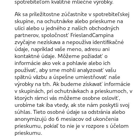
spotrebiteľom kvalitné mliečne výrobky.
Ak sa príležitostne zúčastníte v spotrebiteľskej
skupine, na ochutnávke alebo prieskume na
ulici alebo u jedného z našich obchodných
partnerov, spoločnosť FrieslandCampina
zvyčajne nezískava a nepoužíva identifikačné
údaje, napríklad vaše meno, adresu ani
kontaktné údaje. Môžeme požiadať o
informácie ako vek a pohlavie alebo ich
používať, aby sme mohli analyzovať vašu
spätnú väzbu a úspešne umiestňovať naše
výrobky na trh. Ak budeme získavať informácie
v skupinách, pri ochutnávkach a prieskumoch, v
ktorých rámci vás môžeme osobne osloviť,
urobíme tak iba vtedy, ak ste nám poskytli svoj
súhlas. Tieto osobné údaje sa odstránia alebo
anonymizujú do 6 mesiacov od ukončenia
prieskumu, pokiaľ to nie je v rozpore s účelom
prieskumu.