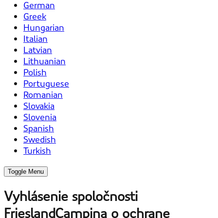
German
Greek
Hungarian
Italian
Latvian
Lithuanian
Polish
Portuguese
Romanian
Slovakia
Slovenia
Spanish
Swedish
Turkish
Toggle Menu
Vyhlásenie spoločnosti
FrieslandCampina o ochrane