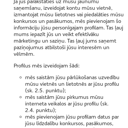
Ja jūs parakstāties uz mūsu jaunumu
saņemšanu, izveidojat kontu mūsu vietnē,
izmantojat mūsu lietotnes vai piedalāties mūsu
konkursos un pasākumos, mēs pievienojam šo
informāciju jūsu personīgajam profilam. Tas ļauj
mums iepazīt jūs un veikt efektīvāku
mārketingu un saziņu. Tas ļauj jums saņemt
paziņojumus atbilstoši jūsu interesēm un
vēlmēm.
Profilus mēs izveidojam šādi:
mēs saistām jūsu pārlūkošanas uzvedību
mūsu vietnēs un lietotnēs ar jūsu profilu
(sk. 2.5. punktu);
mēs saistām jūsu pirkumus mūsu
interneta veikalos ar jūsu profilu (sk.
2.4. punktu);
mēs pievienojam jūsu profilam datus par
jūsu līdzdalību konkursos, pasākumos,