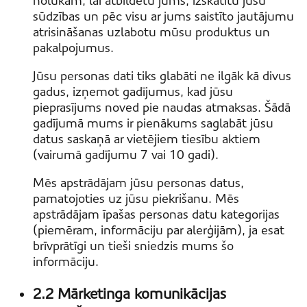
nolūkam, lai atbildētu jums, izskatītu jūsu
sūdzības un pēc visu ar jums saistīto jautājumu
atrisināšanas uzlabotu mūsu produktus un
pakalpojumus.
Jūsu personas dati tiks glabāti ne ilgāk kā divus
gadus, izņemot gadījumus, kad jūsu
pieprasījums noved pie naudas atmaksas. Šādā
gadījumā mums ir pienākums saglabāt jūsu
datus saskaņā ar vietējiem tiesību aktiem
(vairumā gadījumu 7 vai 10 gadi).
Mēs apstrādājam jūsu personas datus,
pamatojoties uz jūsu piekrišanu. Mēs
apstrādājam īpašas personas datu kategorijas
(piemēram, informāciju par alerģijām), ja esat
brīvprātīgi un tieši sniedzis mums šo
informāciju.
2.2 Mārketinga komunikācijas