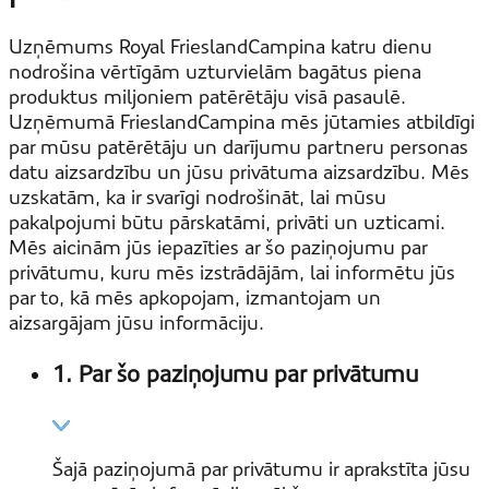
Uzņēmums Royal FrieslandCampina katru dienu
nodrošina vērtīgām uzturvielām bagātus piena
produktus miljoniem patērētāju visā pasaulē.
Uzņēmumā FrieslandCampina mēs jūtamies atbildīgi
par mūsu patērētāju un darījumu partneru personas
datu aizsardzību un jūsu privātuma aizsardzību. Mēs
uzskatām, ka ir svarīgi nodrošināt, lai mūsu
pakalpojumi būtu pārskatāmi, privāti un uzticami.
Mēs aicinām jūs iepazīties ar šo paziņojumu par
privātumu, kuru mēs izstrādājām, lai informētu jūs
par to, kā mēs apkopojam, izmantojam un
aizsargājam jūsu informāciju.
1. Par šo paziņojumu par privātumu
Šajā paziņojumā par privātumu ir aprakstīta jūsu