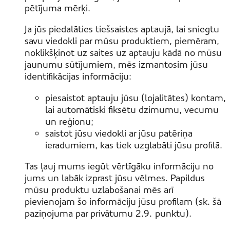
pētījuma mērķi.
Ja jūs piedalāties tiešsaistes aptaujā, lai sniegtu
savu viedokli par mūsu produktiem, piemēram,
noklikšķinot uz saites uz aptauju kādā no mūsu
jaunumu sūtījumiem, mēs izmantosim jūsu
identifikācijas informāciju:
piesaistot aptauju jūsu (lojalitātes) kontam,
lai automātiski fiksētu dzimumu, vecumu
un reģionu;
saistot jūsu viedokli ar jūsu patēriņa
ieradumiem, kas tiek uzglabāti jūsu profilā.
Tas ļauj mums iegūt vērtīgāku informāciju no
jums un labāk izprast jūsu vēlmes. Papildus
mūsu produktu uzlabošanai mēs arī
pievienojam šo informāciju jūsu profilam (sk. šā
paziņojuma par privātumu 2.9. punktu).