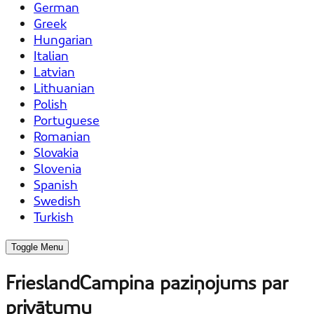
German
Greek
Hungarian
Italian
Latvian
Lithuanian
Polish
Portuguese
Romanian
Slovakia
Slovenia
Spanish
Swedish
Turkish
Toggle Menu
FrieslandCampina paziņojums par
privātumu