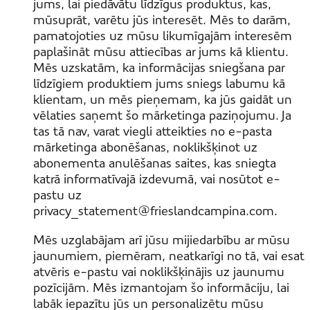
jums, lai piedāvātu līdzīgus produktus, kas,
mūsuprāt, varētu jūs interesēt. Mēs to darām,
pamatojoties uz mūsu likumīgajām interesēm
paplašināt mūsu attiecības ar jums kā klientu.
Mēs uzskatām, ka informācijas sniegšana par
līdzīgiem produktiem jums sniegs labumu kā
klientam, un mēs pieņemam, ka jūs gaidāt un
vēlaties saņemt šo mārketinga paziņojumu. Ja
tas tā nav, varat viegli atteikties no e-pasta
mārketinga abonēšanas, noklikšķinot uz
abonementa anulēšanas saites, kas sniegta
katrā informatīvajā izdevumā, vai nosūtot e-
pastu uz
privacy_statement@frieslandcampina.com.
Mēs uzglabājam arī jūsu mijiedarbību ar mūsu
jaunumiem, piemēram, neatkarīgi no tā, vai esat
atvēris e-pastu vai noklikšķinājis uz jaunumu
pozīcijām. Mēs izmantojam šo informāciju, lai
labāk iepazītu jūs un personalizētu mūsu