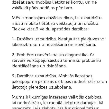
dzēšat savu mobilās lietotnes kontu, un ne
vairāk kā pāris nedēļas pēc tam.
Mēs izmantojam dažādus rīkus, lai uzraudzītu
mūsu mobilo lietotņu veiktspēju un drošību.
Tiek veiktas 3 veidu apstrādes darbības:
1. Drošības uzraudzība. Neatļautas piekļuves vai
kiberuzbrukumu noteikšana un novēršana.
2. Problēmu novēršana un diagnostika. Ar
servera veiktspēju saistītu tehnisku problēmu
identificēšana un risināšana.
3. Darbības uzraudzība. Mobilās lietotnes
pakalpojuma pareizas darbības nodrošināšana un
lietotāja pieredzes uzlabošana.
Mums ir likumīgas intereses veikt šīs darbības,
lai nodrošinātu, ka mobilā lietotne darbojas, kā
paredzēts, lai uzlabotu tās funkcionalitāti un