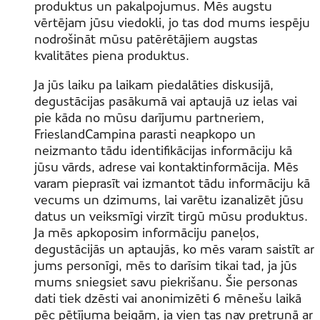
produktus un pakalpojumus. Mēs augstu
vērtējam jūsu viedokli, jo tas dod mums iespēju
nodrošināt mūsu patērētājiem augstas
kvalitātes piena produktus.
Ja jūs laiku pa laikam piedalāties diskusijā,
degustācijas pasākumā vai aptaujā uz ielas vai
pie kāda no mūsu darījumu partneriem,
FrieslandCampina parasti neapkopo un
neizmanto tādu identifikācijas informāciju kā
jūsu vārds, adrese vai kontaktinformācija. Mēs
varam pieprasīt vai izmantot tādu informāciju kā
vecums un dzimums, lai varētu izanalizēt jūsu
datus un veiksmīgi virzīt tirgū mūsu produktus.
Ja mēs apkoposim informāciju paneļos,
degustācijās un aptaujās, ko mēs varam saistīt ar
jums personīgi, mēs to darīsim tikai tad, ja jūs
mums sniegsiet savu piekrišanu. Šie personas
dati tiek dzēsti vai anonimizēti 6 mēnešu laikā
pēc pētījuma beigām, ja vien tas nav pretrunā ar