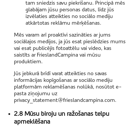
tam sniedzis savu piekrišanu. Principā mēs
glabājam jūsu personas datus, līdz jūs
izvēlaties atteikties no sociālo mediju
atkārtotas reklāmu mērķēšanas.
Mēs varam arī proaktīvi sazināties ar jums
sociālajos medijos, ja jūs esat pieslēdzies mums
vai esat publicējis fotoattēlu vai video, kas
saistīts ar FrieslandCampina vai mūsu
produktiem.
Jūs jebkurā brīdī varat atteikties no savas
informācijas kopīgošanas ar sociālo mediju
platformām reklamēšanas nolūkā, nosūtot e-
pasta ziņojumu uz
privacy_statement@frieslandcampina.com.
2.8 Mūsu biroju un ražošanas telpu
apmeklēšana