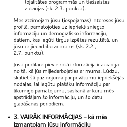
lojalitātes programmās un tiešsaistes
aptaujās (sk. 2.3. punktu).
Mēs atzīmējam jūsu (iespējamās) intereses jūsu
profilā, pamatojoties uz iepriekš sniegto
informāciju un demogrāfisko informāciju,
datiem, kas iegūti tirgus izpētes rezultātā, un
jūsu mijiedarbību ar mums (sk. 2.2.,
2.7. punktu).
Jūsu profilam pievienotā informācija ir atkarīga
no tā, kā jūs mijiedarbojaties ar mums. Lūdzu,
skatiet šā paziņojuma par privātumu iepriekšējās
nodaļas, lai iegūtu plašāku informāciju par
likumīgo pamatojumu, saskaņā ar kuru mēs
apstrādājam šo informāciju, un šo datu
glabāšanas periodiem.
3. VAIRĀK INFORMĀCIJAS – kā mēs
izmantojam jūsu informāciju