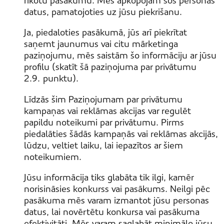
rīkotu pasākumu. Mēs apkopojam šos personas
datus, pamatojoties uz jūsu piekrišanu.
Ja, piedaloties pasākumā, jūs arī piekrītat
saņemt jaunumus vai citu mārketinga
paziņojumu, mēs saistām šo informāciju ar jūsu
profilu (skatīt šā paziņojuma par privātumu
2.9. punktu).
Līdzās šim Paziņojumam par privātumu
kampaņas vai reklāmas akcijas var regulēt
papildu noteikumi par privātumu. Pirms
piedalāties šādās kampaņās vai reklāmas akcijās,
lūdzu, veltiet laiku, lai iepazītos ar šiem
noteikumiem.
Jūsu informācija tiks glabāta tik ilgi, kamēr
norisināsies konkurss vai pasākums. Neilgi pēc
pasākuma mēs varam izmantot jūsu personas
datus, lai novērtētu konkursa vai pasākuma
efektivitāti. Mēs varam saglabāt minimālo jūsu