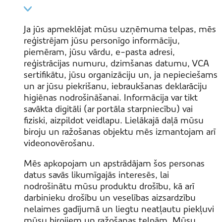
Ja jūs apmeklējat mūsu uzņēmuma telpas, mēs
reģistrējam jūsu personīgo informāciju,
piemēram, jūsu vārdu, e-pasta adresi,
reģistrācijas numuru, dzimšanas datumu, VCA
sertifikātu, jūsu organizāciju un, ja nepieciešams
un ar jūsu piekrišanu, iebraukšanas deklarāciju
higiēnas nodrošināšanai. Informācija var tikt
savākta digitāli (ar portāla starpniecību) vai
fiziski, aizpildot veidlapu. Lielākajā daļā mūsu
biroju un ražošanas objektu mēs izmantojam arī
videonovērošanu.
Mēs apkopojam un apstrādājam šos personas
datus savās likumīgajās interesēs, lai
nodrošinātu mūsu produktu drošību, kā arī
darbinieku drošību un veselības aizsardzību
nelaimes gadījumā un liegtu neatļautu piekļuvi
mūsu birojiem un ražošanas telpām. Mūsu