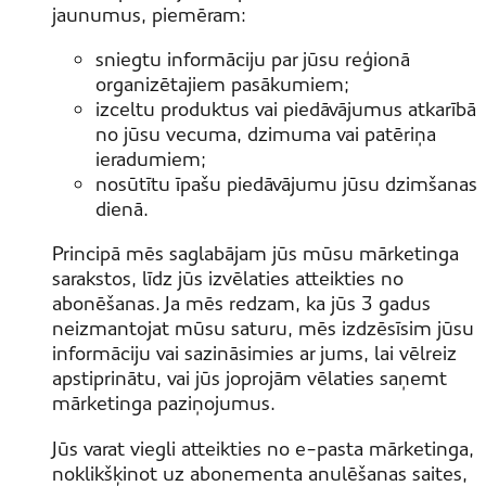
jaunumus, piemēram:
sniegtu informāciju par jūsu reģionā
organizētajiem pasākumiem;
izceltu produktus vai piedāvājumus atkarībā
no jūsu vecuma, dzimuma vai patēriņa
ieradumiem;
nosūtītu īpašu piedāvājumu jūsu dzimšanas
dienā.
Principā mēs saglabājam jūs mūsu mārketinga
sarakstos, līdz jūs izvēlaties atteikties no
abonēšanas. Ja mēs redzam, ka jūs 3 gadus
neizmantojat mūsu saturu, mēs izdzēsīsim jūsu
informāciju vai sazināsimies ar jums, lai vēlreiz
apstiprinātu, vai jūs joprojām vēlaties saņemt
mārketinga paziņojumus.
Jūs varat viegli atteikties no e-pasta mārketinga,
noklikšķinot uz abonementa anulēšanas saites,