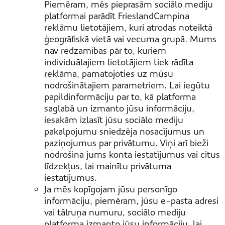
Piemēram, mēs pieprasām sociālo mediju
platformai parādīt FrieslandCampina
reklāmu lietotājiem, kuri atrodas noteiktā
ģeogrāfiskā vietā vai vecuma grupā. Mums
nav redzamības pār to, kuriem
individuālajiem lietotājiem tiek rādīta
reklāma, pamatojoties uz mūsu
nodrošinātajiem parametriem. Lai iegūtu
papildinformāciju par to, kā platforma
saglabā un izmanto jūsu informāciju,
iesakām izlasīt jūsu sociālo mediju
pakalpojumu sniedzēja nosacījumus un
paziņojumus par privātumu. Viņi arī bieži
nodrošina jums konta iestatījumus vai citus
līdzekļus, lai mainītu privātuma
iestatījumus.
Ja mēs kopīgojam jūsu personīgo
informāciju, piemēram, jūsu e-pasta adresi
vai tālruņa numuru, sociālo mediju
platforma izmanto jūsu informāciju, lai