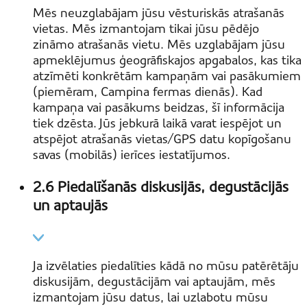
Mēs neuzglabājam jūsu vēsturiskās atrašanās
vietas. Mēs izmantojam tikai jūsu pēdējo
zināmo atrašanās vietu. Mēs uzglabājam jūsu
apmeklējumus ģeogrāfiskajos apgabalos, kas tika
atzīmēti konkrētām kampaņām vai pasākumiem
(piemēram, Campina fermas dienās). Kad
kampaņa vai pasākums beidzas, šī informācija
tiek dzēsta. Jūs jebkurā laikā varat iespējot un
atspējot atrašanās vietas/GPS datu kopīgošanu
savas (mobilās) ierīces iestatījumos.
2.6 Piedalīšanās diskusijās, degustācijās
un aptaujās
Ja izvēlaties piedalīties kādā no mūsu patērētāju
diskusijām, degustācijām vai aptaujām, mēs
izmantojam jūsu datus, lai uzlabotu mūsu