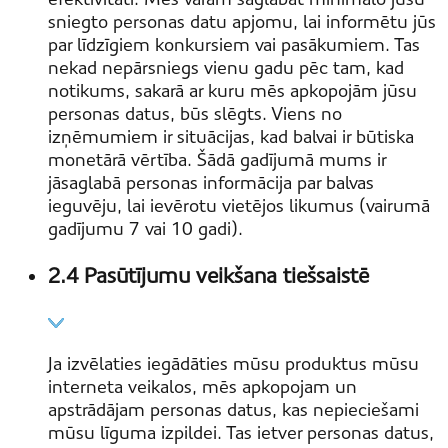
sniegto personas datu apjomu, lai informētu jūs
par līdzīgiem konkursiem vai pasākumiem. Tas
nekad nepārsniegs vienu gadu pēc tam, kad
notikums, sakarā ar kuru mēs apkopojām jūsu
personas datus, būs slēgts. Viens no
izņēmumiem ir situācijas, kad balvai ir būtiska
monetārā vērtība. Šādā gadījumā mums ir
jāsaglabā personas informācija par balvas
ieguvēju, lai ievērotu vietējos likumus (vairumā
gadījumu 7 vai 10 gadi).
2.4 Pasūtījumu veikšana tiešsaistē
Ja izvēlaties iegādāties mūsu produktus mūsu
interneta veikalos, mēs apkopojam un
apstrādājam personas datus, kas nepieciešami
mūsu līguma izpildei. Tas ietver personas datus,