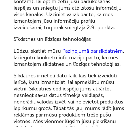
kontam), lai optimizētu jūsu pārlūkošanas
iespējas un sniegtu jums atbilstošu informāciju
visos kanālos. Uzziniet vairāk par to, kā mēs
izmantojam jūsu informāciju profilu
izveidošanai, turpmāk sniegtajā 2.9. punktā.
Sīkdatnes un līdzīgas tehnoloģijas
Lūdzu, skatiet mūsu
Paziņojumā par sīkdatnēm
,
lai iegūtu konkrētu informāciju par to, kā mēs
izmantojam sīkdatnes un līdzīgas tehnoloģijas.
Sīkdatnes ir nelieli datu faili, kas tiek izveidoti
ierīcē, kuru izmantojat, lai apmeklētu mūsu
vietni. Sīkdatnes dod iespēju jums atkārtoti
nesniegt savus datus tīmekļa veidlapās,
nenorādīt valodas izvēli vai neievietot produktus
iepirkumu grozā. Tāpat tās ļauj mums rādīt jums
reklāmas par mūsu produktiem trešo pušu
vietnēs. Mēs vienmēr lūgsim jūsu piekrišanu