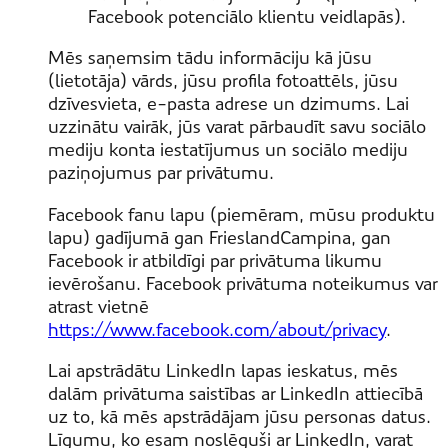
Facebook potenciālo klientu veidlapās).
Mēs saņemsim tādu informāciju kā jūsu
(lietotāja) vārds, jūsu profila fotoattēls, jūsu
dzīvesvieta, e-pasta adrese un dzimums. Lai
uzzinātu vairāk, jūs varat pārbaudīt savu sociālo
mediju konta iestatījumus un sociālo mediju
paziņojumus par privātumu.
Facebook fanu lapu (piemēram, mūsu produktu
lapu) gadījumā gan FrieslandCampina, gan
Facebook ir atbildīgi par privātuma likumu
ievērošanu. Facebook privātuma noteikumus var
atrast vietnē
https://www.facebook.com/about/privacy
.
Lai apstrādātu LinkedIn lapas ieskatus, mēs
dalām privātuma saistības ar LinkedIn attiecībā
uz to, kā mēs apstrādājam jūsu personas datus.
Līgumu, ko esam noslēguši ar LinkedIn, varat