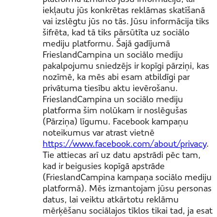
iekļautu jūs konkrētas reklāmas skatīšanā
vai izslēgtu jūs no tās. Jūsu informācija tiks
šifrēta, kad tā tiks pārsūtīta uz sociālo
mediju platformu. Šajā gadījumā
FrieslandCampina un sociālo mediju
pakalpojumu sniedzējs ir kopīgi pārziņi, kas
nozīmē, ka mēs abi esam atbildīgi par
privātuma tiesību aktu ievērošanu.
FrieslandCampina un sociālo mediju
platforma šim nolūkam ir noslēgušas
(Pārziņa) līgumu. Facebook kampaņu
noteikumus var atrast vietnē
https://www.facebook.com/about/privacy
.
Tie attiecas arī uz datu apstrādi pēc tam,
kad ir beigusies kopīgā apstrāde
(FrieslandCampina kampaņa sociālo mediju
platformā). Mēs izmantojam jūsu personas
datus, lai veiktu atkārtotu reklāmu
mērķēšanu sociālajos tīklos tikai tad, ja esat