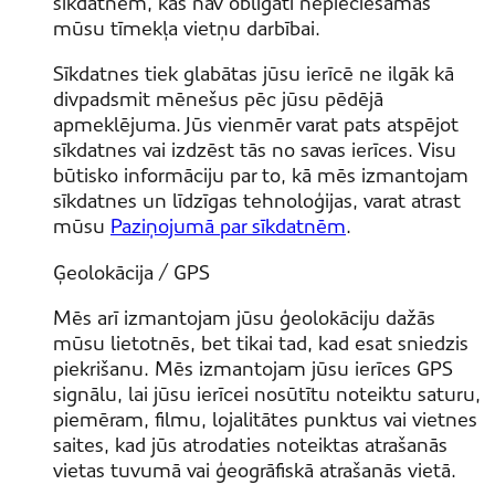
sīkdatnēm, kas nav obligāti nepieciešamas
mūsu tīmekļa vietņu darbībai.
Sīkdatnes tiek glabātas jūsu ierīcē ne ilgāk kā
divpadsmit mēnešus pēc jūsu pēdējā
apmeklējuma. Jūs vienmēr varat pats atspējot
sīkdatnes vai izdzēst tās no savas ierīces. Visu
būtisko informāciju par to, kā mēs izmantojam
sīkdatnes un līdzīgas tehnoloģijas, varat atrast
mūsu
Paziņojumā par sīkdatnēm
.
Ģeolokācija / GPS
Mēs arī izmantojam jūsu ģeolokāciju dažās
mūsu lietotnēs, bet tikai tad, kad esat sniedzis
piekrišanu. Mēs izmantojam jūsu ierīces GPS
signālu, lai jūsu ierīcei nosūtītu noteiktu saturu,
piemēram, filmu, lojalitātes punktus vai vietnes
saites, kad jūs atrodaties noteiktas atrašanās
vietas tuvumā vai ģeogrāfiskā atrašanās vietā.