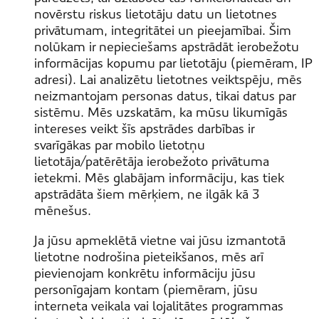
novērstu riskus lietotāju datu un lietotnes
privātumam, integritātei un pieejamībai. Šim
nolūkam ir nepieciešams apstrādāt ierobežotu
informācijas kopumu par lietotāju (piemēram, IP
adresi). Lai analizētu lietotnes veiktspēju, mēs
neizmantojam personas datus, tikai datus par
sistēmu. Mēs uzskatām, ka mūsu likumīgās
intereses veikt šīs apstrādes darbības ir
svarīgākas par mobilo lietotņu
lietotāja/patērētāja ierobežoto privātuma
ietekmi. Mēs glabājam informāciju, kas tiek
apstrādāta šiem mērķiem, ne ilgāk kā 3
mēnešus.
Ja jūsu apmeklētā vietne vai jūsu izmantotā
lietotne nodrošina pieteikšanos, mēs arī
pievienojam konkrētu informāciju jūsu
personīgajam kontam (piemēram, jūsu
interneta veikala vai lojalitātes programmas