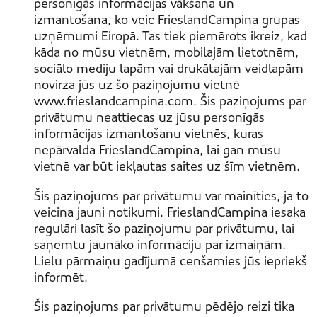
personīgās informācijas vākšana un
izmantošana, ko veic FrieslandCampina grupas
uzņēmumi Eiropā. Tas tiek piemērots ikreiz, kad
kāda no mūsu vietnēm, mobilajām lietotnēm,
sociālo mediju lapām vai drukātajām veidlapām
novirza jūs uz šo paziņojumu vietnē
www.frieslandcampina.com. Šis paziņojums par
privātumu neattiecas uz jūsu personīgās
informācijas izmantošanu vietnēs, kuras
nepārvalda FrieslandCampina, lai gan mūsu
vietnē var būt iekļautas saites uz šīm vietnēm.
Šis paziņojums par privātumu var mainīties, ja to
veicina jauni notikumi. FrieslandCampina iesaka
regulāri lasīt šo paziņojumu par privātumu, lai
saņemtu jaunāko informāciju par izmaiņām.
Lielu pārmaiņu gadījumā cenšamies jūs iepriekš
informēt.
Šis paziņojums par privātumu pēdējo reizi tika