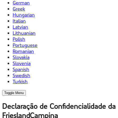
German
Greek
Hungarian
Italian
Latvian
Lithuanian
Polish
Portuguese
Romanian
Slovakia
Slovenia
Spanish
Swedish
Turkish
Toggle Menu
Declaração de Confidencialidade da
FrieslandCampina